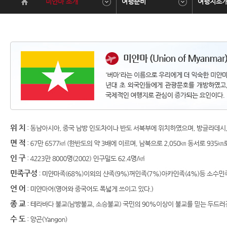
미얀마 소개
여행준비
여행지소