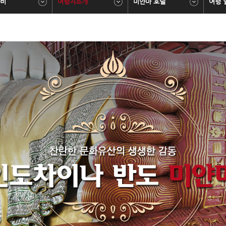
비
여행지소개
미얀마 호텔
여행 