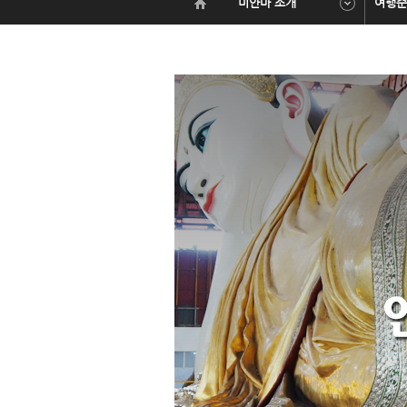
미얀마 소개
여행준